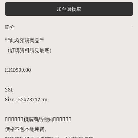
加至購物車
簡介
−
**此為預購商品** 

（訂購資料請見最底） 

HKD999.00 

28L

Size : 52x28x12cm

👇🏻👇🏻👇🏻預購商品需知👇🏻👇🏻👇🏻

價格不包本地運費。
