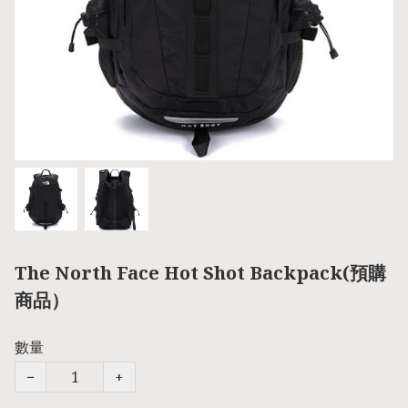
The North Face Hot Shot Backpack(預購
商品）
數量
−
+