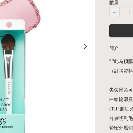
數量
−
簡介
**此為預購商
（訂購資料
尖尖掃尖可
曲線輪廓及
(TIP:腮
分層切割毛
緊密分層切