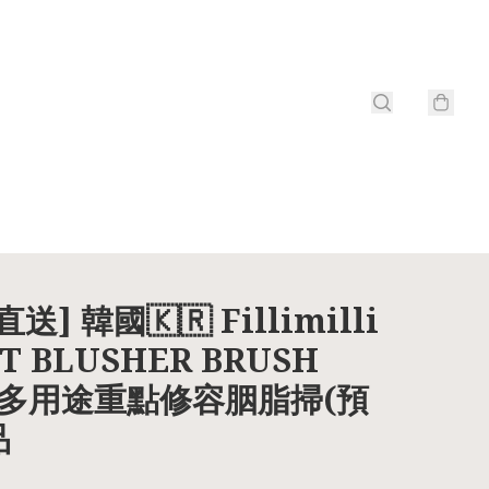
送] 韓國🇰🇷 Fillimilli
T BLUSHER BRUSH
5 多用途重點修容胭脂掃(預
品