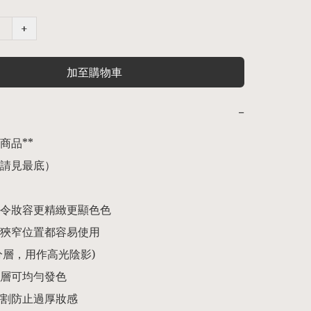
+
加至購物車
−
品** 

請見最底） 

令妝容更精緻更顯色色

狹窄位置都容易使用

紅分層，用作高光陰影)

層可均勻發色

割防止過厚妝感
