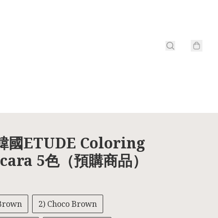
 韓國ETUDE Coloring
wcara 5色（預購商品）
 Brown
2) Choco Brown