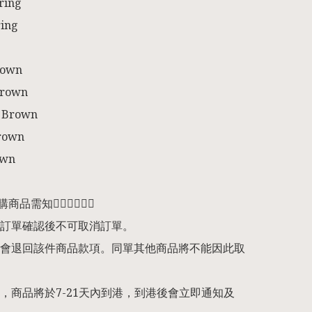
ring

ing

own

rown

 Brown

rown

wn

預購商品需知👇🏻👇🏻👇🏻

訂單確認後不可取消訂單。

會退回該件商品款項。同單其他商品將不能因此取
，商品將於7-21天內到港，到港後會立即通知及