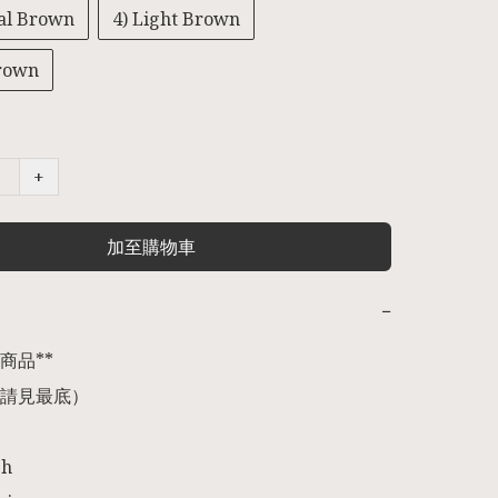
al Brown
4) Light Brown
Brown
+
加至購物車
−
品** 

請見最底）

h
