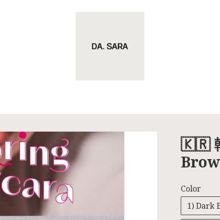
🇰🇷
Bro
Color
1) Dark