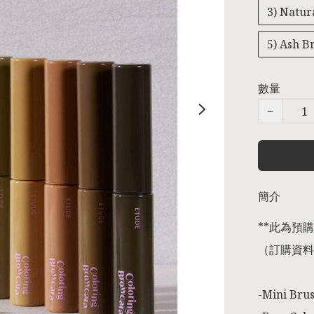
3) Natur
5) Ash 
數量
−
簡介
**此為預購商
（訂購資料
-Mini Brus