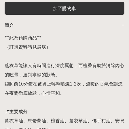
加至購物車
簡介
−
**此為預購商品** 

（訂購資料請見最底）

薰衣草能讓人有時間進行深度冥想，而檀香有助於消除內心
的眩暈，達到寧靜的狀態。

臨睡前10分鐘在被褥上輕輕噴灑1-2次，溫暖的香氣會讓您
在夜間徹底放鬆，心情平和。

📍主要成分：

薰衣草油、馬鬱蘭油、檀香油、薰衣草油、佛手柑油、安息