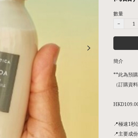
數量
−
簡介
**此為預購商
（訂購資料
HKD109.00
📍極速1
📍主要成份超