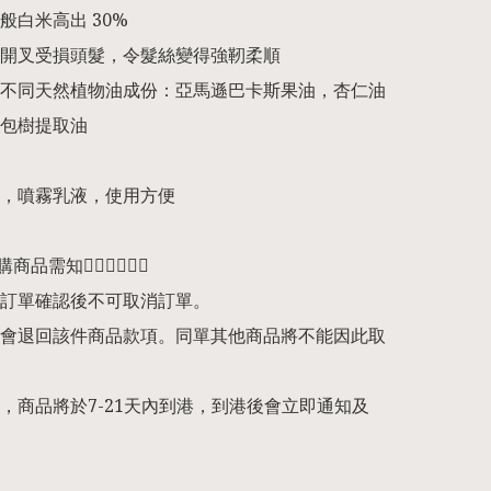
白米高出 30%

旱開叉受損頭髮，令髮絲變得強靭柔順

種不同天然植物油成份：亞馬遜巴卡斯果油，杏仁油
包樹提取油

水，噴霧乳液，使用方便

預購商品需知👇🏻👇🏻👇🏻

訂單確認後不可取消訂單。

會退回該件商品款項。同單其他商品將不能因此取
，商品將於7-21天內到港，到港後會立即通知及