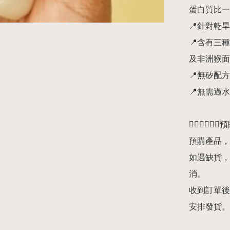
蛋白質比一般
📍針對乾
📍含有三
及非洲猴面
📍無矽配方

📍無需過
👇🏻👇🏻👇
預購產品，
如遇缺貨，
消。

收到訂單後
安排發貨。