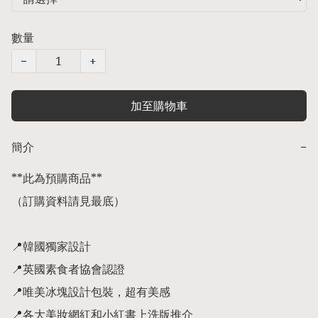
數量
−
+
加至購物車
簡介
−
**此為預購商品** 

（訂購資料請見最底）

📍韓國獨家設計

📍英國素食者協會認證

📍唯美冰塊設計包裝，超有美感

📍各大美妝網紅和小紅書上洗版推介
