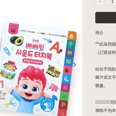
−
簡介
**此為預購商
（訂購資料
結合手指點
圖片或文字
樂趣。

👇🏻👇🏻👇
價格不包本