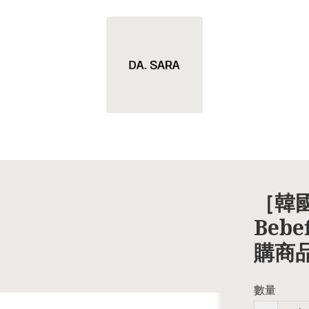
［韓國
Beb
購商
數量