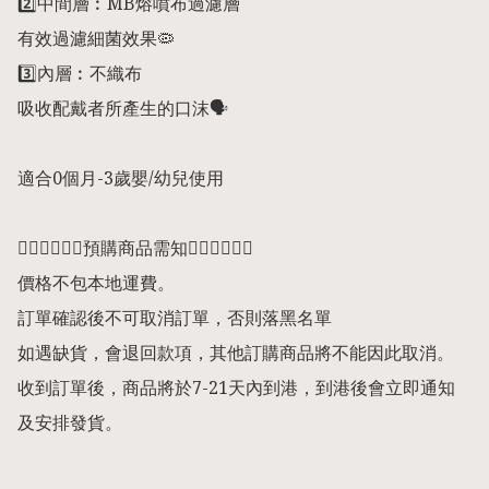
2️⃣中間層︰MB熔噴布過濾層

有效過濾細菌效果🦠

3️⃣內層︰不織布

吸收配戴者所產生的口沫🗣️

適合0個月-3歲嬰/幼兒使用

👇🏻👇🏻👇🏻預購商品需知👇🏻👇🏻👇🏻

價格不包本地運費。

訂單確認後不可取消訂單，否則落黑名單

如遇缺貨，會退回款項，其他訂購商品將不能因此取消。

收到訂單後，商品將於7-21天內到港，到港後會立即通知
及安排發貨。