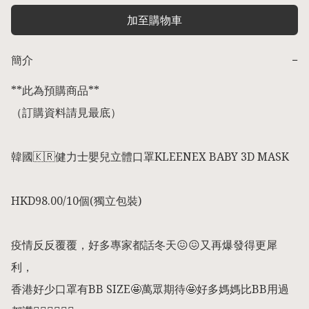
加至購物車
簡介
−
**此為預購商品** 

（訂購資料請見最底） 

韓國🇰🇷健力士嬰兒立體口罩KLEENEX BABY 3D MASK

HKD98.00/10個(獨立包裝)

疫情反反覆覆，好多專家都話冬天😖😖又再爆發得更犀
利，

香港好少口罩有BB SIZE🤩萬眾期待🤩好多媽媽比BB用過