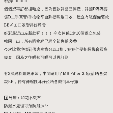
都讚👍🏻👍🏻👍🏻

個個想再訂都搵唔返，因為舊款韓國已停產，韓國D媽媽要
係D二手買賣/手換物平台到撲呢隻口罩。屋企有嘅儲備舊款
BB👶🏻口罩變得好矜貴

好彩最近出左新款呀！！！ 今次仲係1盒10個獨立包裝

韓國一出，所有購物網已經全部售罄😵😵

今次比我地搵到供應商肯分D出黎，媽媽們要把握機會買多
幾盒，因為之後唔知可唔可以再訂到

有3層網棉阻隔細菌，中間選用了MB Filter 3D設計唔會焗
親BB，仲有伸縮性耳仔位唔會戴到耳仔痛

1️⃣外層︰印花不織布

防潑水處理可預防飛沫💦
