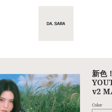
新色！
YOUT
v2 
Color