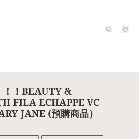
！！BEAUTY &
H FILA ECHAPPE VC
MARY JANE (預購商品）