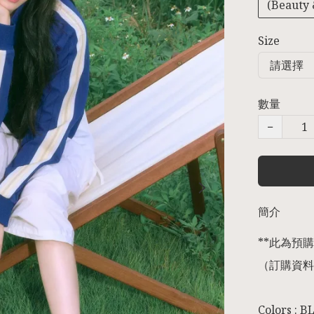
(Beauty 
Size
數量
−
簡介
**此為預購商
（訂購資料
Colors : B