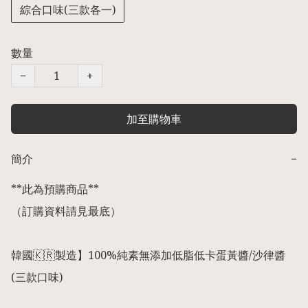
綜合口味(三款各一)
數量
−
+
加至購物車
簡介
−
**此為預購商品** 

（訂購資料請見最底） 

韓國🇰🇷製造】100%純素無添加低脂低卡蛋黃醬/沙律醬
(三款口味)
