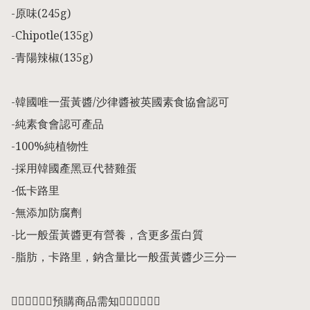
-原味(245g) 

-Chipotle(135g) 

-青陽辣椒(135g) 

-韓國唯一蛋黃醬/沙律醬被英國素食協會認可

-純素食會認可產品

-100%純植物性

-採用韓國產黑豆代替雞蛋

-低卡路里

-無添加防腐劑

-比一般蛋黃醬更有營養，含更多蛋白質

-脂肪，卡路里，鈉含量比一般蛋黃醬少三分一

👇🏻👇🏻👇🏻預購商品需知👇🏻👇🏻👇🏻
