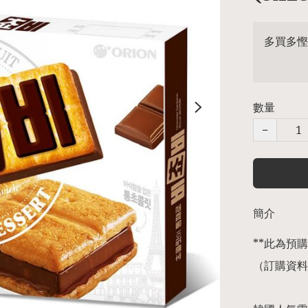
多買多慳
數量
−
簡介
**此為預購商
（訂購資料