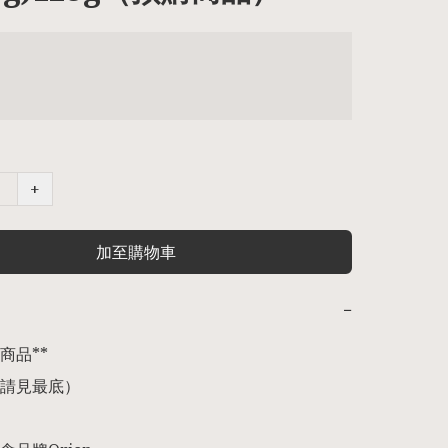
+
加至購物車
−
品** 

請見最底） 
