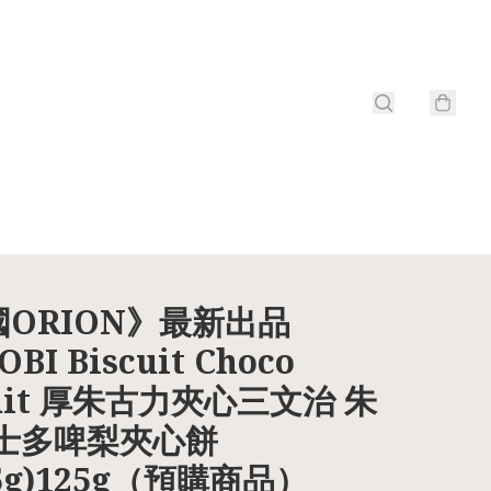
ORION》最新出品
OBI Biscuit Choco
cuit 厚朱古力夾心三文治 朱
/士多啤梨夾心餅
25g)125g（預購商品）