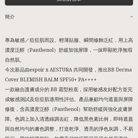
簡介
−
專為敏感／痘痘肌而設。輕薄貼服、瞬間修飾泛紅，用上高
濃度泛醇（Panthenol）舒緩加強屏障，一抹即顯乾淨無瑕
自然肌。

今次新品由espoir x AESTURA 共同開發，推出BB Derma 
Cover BLEMISH BALM SPF50+ PA++++ 

一款融合護膚成分的 BB 霜型粉底，採用敏感友好配方並完
成敏感測試及痘痘肌適用性評估。產品兼顧均勻遮蓋與屏障
修復，含高濃度泛醇（Panthenol）幫助舒緩與強化皮膚屏
障。色調上加入清透綠調去紅，降低黑色素比例，即時遮蓋
與自然均勻的膚色調整，打造乾淨、透亮的淨色灰調，不易