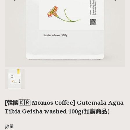
[韓國🇰🇷 Momos Coffee] Gutemala Agua
Tibia Geisha washed 100g(預購商品）
數量