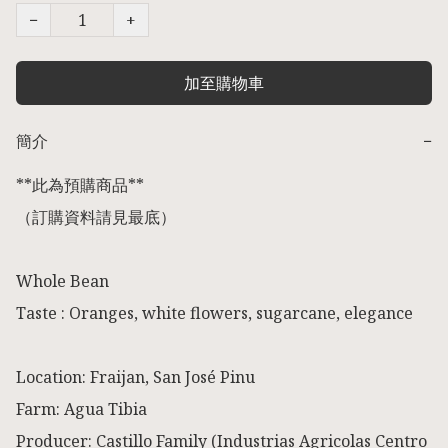
−
+
加至購物車
簡介
−
**此為預購商品** 

（訂購資料請見最底） 

Whole Bean

Taste : Oranges, white flowers, sugarcane, elegance

Location: Fraijan, San José Pinu

Farm: Agua Tibia

Producer: Castillo Family (Industrias Agricolas Centro 