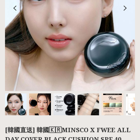
[韓國直送] 韓國🇰🇷MINSCO X FWEE ALL
DAY COVER BLACK CUSHION SPF 40