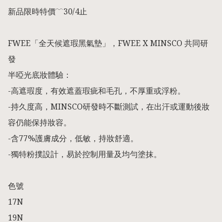
新品限時特價﹋30/4止

FWEE「全天候遮瑕黑氣墊」，FWEE X MINSCO 共同研
發

半啞光底妝體驗：

-高遮瑕度，有效遮蓋瑕疵和毛孔，不厚重或浮粉。

-持久度高，MINSCO研發時不斷測試，在出汗或運動後妝
容仍能保持妝容。

-含77%護膚成分，低敏，持妝舒適。

-獨特粉撲設計，易於控制用量及均勻塗抹。

色號

17N

19N
